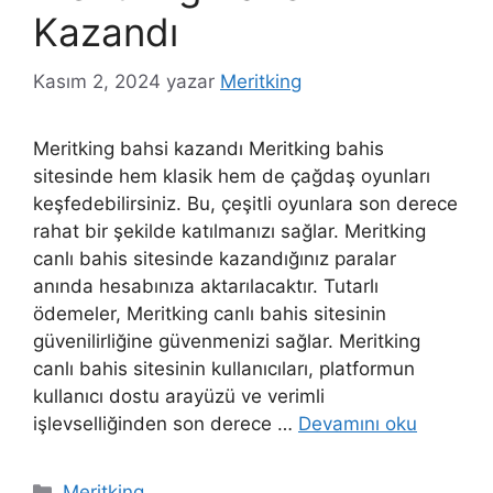
Kazandı
Kasım 2, 2024
yazar
Meritking
Meritking bahsi kazandı Meritking bahis
sitesinde hem klasik hem de çağdaş oyunları
keşfedebilirsiniz. Bu, çeşitli oyunlara son derece
rahat bir şekilde katılmanızı sağlar. Meritking
canlı bahis sitesinde kazandığınız paralar
anında hesabınıza aktarılacaktır. Tutarlı
ödemeler, Meritking canlı bahis sitesinin
güvenilirliğine güvenmenizi sağlar. Meritking
canlı bahis sitesinin kullanıcıları, platformun
kullanıcı dostu arayüzü ve verimli
işlevselliğinden son derece …
Devamını oku
Kategoriler
Meritking