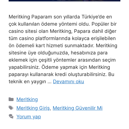
Meritking Paparam son yıllarda Türkiye’de en
çok kullanılan ödeme yöntemi oldu. Popüler bir
casino sitesi olan Meritking, Papara dahil diğer
tüm casino platformlarında kolayca erişilebilen
ön ödemeli kart hizmeti sunmaktadır. Meritking
sitesine üye olduğunuzda, hesabınıza para
eklemek için çeşitli yöntemler arasından seçim
yapabilirsiniz. Ödeme yapmak için Meritking
paparayı kullanarak kredi oluşturabilirsiniz. Bu
teknik en yaygın …
Devamını oku
Kategoriler
Meritking
Etiketler
Meritking Giriş
,
Meritking Güvenilir Mi
Yorum yap