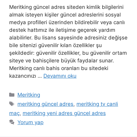
Meritking güncel adres siteden kimlik bilgilerini
almak isteyen kişiler güncel adreslerini sosyal
medya profilleri üzerinden bildirebilir veya canlı
destek hattımız ile iletişime geçerek yardım
alabilirler. Bu lisans sayesinde adresiniz değişse
bile sitenizi güvenilir kılan özellikler şu
şekildedir: güvenilir özellikler, bu güvenilir ortam
siteye ve bahisçilere büyük faydalar sunar.
Meritking canlı bahis oranları bu sitedeki
kazancınızı …
Devamını oku
Kategoriler
Meritking
Etiketler
meritking güncel adres
,
meritking tv canli
maç
,
meritking yeni adres güncel adres
Yorum yap