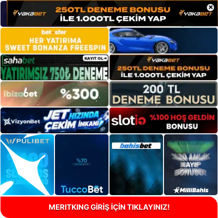
×
MERITKING GİRİŞ İÇİN TIKLAYINIZ!