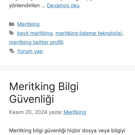
yönlendirilen …
Devamını oku
Kategoriler
Meritking
Etiketler
kayit meritking
,
meritking ödeme teknolojisi
,
meritking twitter profili
Yorum yap
Meritking Bilgi
Güvenliği
Kasım 20, 2024
yazar
Meritking
Meritking bilgi güvenliği hiçbir dosya veya bilgiyi