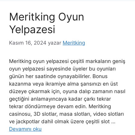
Meritking Oyun
Yelpazesi
Kasım 16, 2024
yazar
Meritking
Meritking oyun yelpazesi çeşitli markaların geniş
oyun yelpazesi sayesinde üyeler bu oyunları
günün her saatinde oynayabilirler. Bonus
kazanma veya ikramiye alma şansınızı en üst
düzeye çıkarmak için, oyuna dalıp zamanın nasıl
geçtiğini anlamayıncaya kadar çarkı tekrar
tekrar döndürmeye devam edin. Meritking
casinosu, 3D slotlar, masa slotları, video slotları
ve jackpotlar dahil olmak üzere çeşitli slot …
Devamını oku