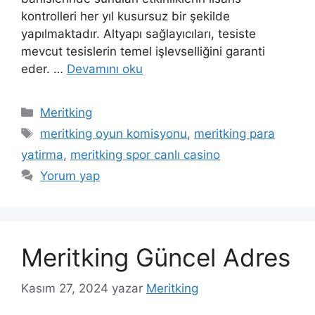
kontrolleri her yıl kusursuz bir şekilde
yapılmaktadır. Altyapı sağlayıcıları, tesiste
mevcut tesislerin temel işlevselliğini garanti
eder. …
Devamını oku
Kategoriler
Meritking
Etiketler
meritking oyun komisyonu
,
meritking para
yatirma
,
meritking spor canlı casino
Yorum yap
Meritking Güncel Adres
Kasım 27, 2024
yazar
Meritking