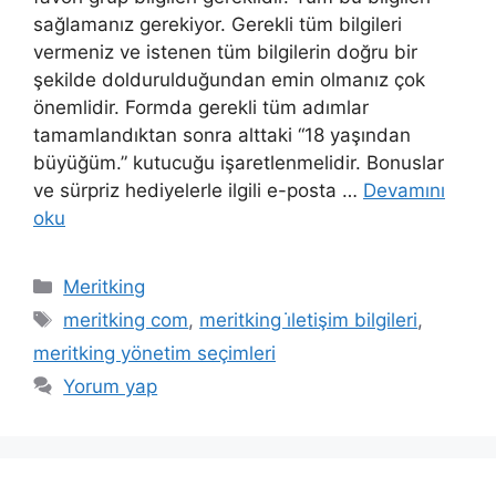
sağlamanız gerekiyor. Gerekli tüm bilgileri
vermeniz ve istenen tüm bilgilerin doğru bir
şekilde doldurulduğundan emin olmanız çok
önemlidir. Formda gerekli tüm adımlar
tamamlandıktan sonra alttaki “18 yaşından
büyüğüm.” kutucuğu işaretlenmelidir. Bonuslar
ve sürpriz hediyelerle ilgili e-posta …
Devamını
oku
Kategoriler
Meritking
Etiketler
meritking com
,
meritking i̇letişim bilgileri
,
meritking yönetim seçimleri
Yorum yap