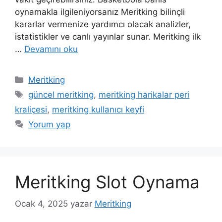
oynamakla ilgileniyorsanız Meritking bilinçli
kararlar vermenize yardımcı olacak analizler,
istatistikler ve canlı yayınlar sunar. Meritking ilk
…
Devamını oku
Kategoriler
Meritking
Etiketler
güncel meritking
,
meritking harikalar peri
kraliçesi
,
meritking kullanıcı keyfi
Yorum yap
Meritking Slot Oynama
Ocak 4, 2025
yazar
Meritking