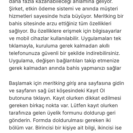
daha fazla kazanabileceği anlamına geliyor.
Şirket, etkin ödeme sistemi ve anında müşteri
hizmetleri sayesinde hızla büyüyor. Meritking bir
bahis sitesinde arzu ettiğiniz tüm özellikleri
sağlıyor. Bu özelliklere erişmek için bilgisayarlar
ve mobil cihazlar kullanılabilir. Uygulamaları tek
tıklamayla, kuruluma gerek kalmadan akıllı
telefonunuza güvenli bir şekilde indirebilirsiniz.
Uygulama, değişen bağlantıları takip etmenize
gerek kalmadan anında bahis yapmanızı sağlar
Başlamak için
meritking giriş
ana sayfasına gidin
ve sayfanın sağ üst köşesindeki Kayıt Ol
butonuna tıklayın. Kayıt olurken dikkat edilmesi
gereken birkaç nokta var. Lütfen kayıt olurken
tarafınıza gelen üyelik formunu doldurup geri
gönderin. Formda doldurulması gereken iki
bölüm var. Birincisi bir kişiye ait bilgi, ikincisi ise