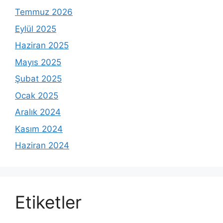
Temmuz 2026
Eylül 2025
Haziran 2025
Mayıs 2025
Şubat 2025
Ocak 2025
Aralık 2024
Kasım 2024
Haziran 2024
Etiketler