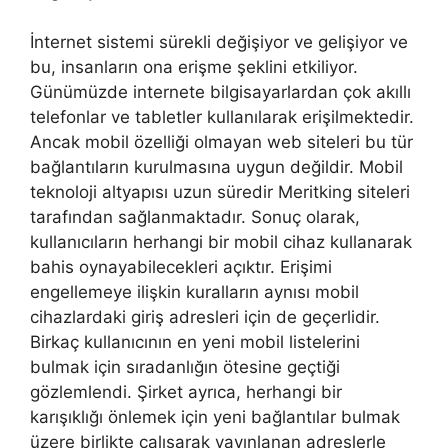
İnternet sistemi sürekli değişiyor ve gelişiyor ve
bu, insanların ona erişme şeklini etkiliyor.
Günümüzde internete bilgisayarlardan çok akıllı
telefonlar ve tabletler kullanılarak erişilmektedir.
Ancak mobil özelliği olmayan web siteleri bu tür
bağlantıların kurulmasına uygun değildir. Mobil
teknoloji altyapısı uzun süredir Meritking siteleri
tarafından sağlanmaktadır. Sonuç olarak,
kullanıcıların herhangi bir mobil cihaz kullanarak
bahis oynayabilecekleri açıktır. Erişimi
engellemeye ilişkin kuralların aynısı mobil
cihazlardaki giriş adresleri için de geçerlidir.
Birkaç kullanıcının en yeni mobil listelerini
bulmak için sıradanlığın ötesine geçtiği
gözlemlendi. Şirket ayrıca, herhangi bir
karışıklığı önlemek için yeni bağlantılar bulmak
üzere birlikte çalışarak yayınlanan adreslerle