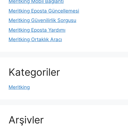
Meritking Mobil Bağlantı
Meritking Eposta Güncellemesi
Meritking Güvenilirlik Sorgusu
Meritking Eposta Yardımı
Meritking Ortaklık Aracı
Kategoriler
Meritking
Arşivler