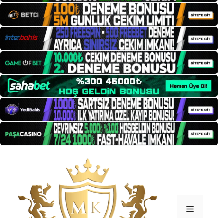
İçeriğe
atla
Menü