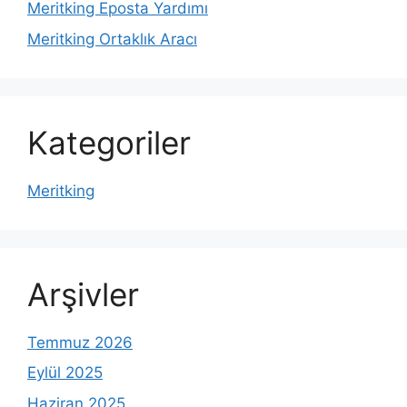
Meritking Eposta Yardımı
Meritking Ortaklık Aracı
Kategoriler
Meritking
Arşivler
Temmuz 2026
Eylül 2025
Haziran 2025