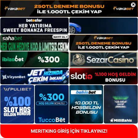
×
MERITKING GİRİŞ İÇİN TIKLAYINIZ!