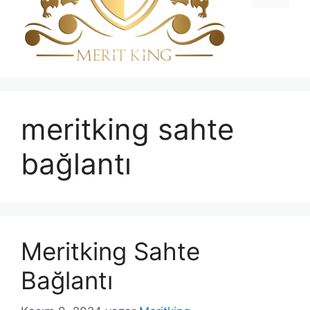
meritking sahte
bağlantı
Meritking Sahte
Bağlantı