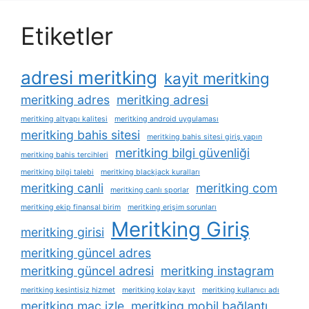
Etiketler
adresi meritking
kayit meritking
meritking adres
meritking adresi
meritking altyapı kalitesi
meritking android uygulaması
meritking bahis sitesi
meritking bahis sitesi giriş yapın
meritking bilgi güvenliği
meritking bahis tercihleri
meritking bilgi talebi
meritking blackjack kuralları
meritking canli
meritking com
meritking canlı sporlar
meritking ekip finansal birim
meritking erişim sorunları
Meritking Giriş
meritking girisi
meritking güncel adres
meritking güncel adresi
meritking instagram
meritking kesintisiz hizmet
meritking kolay kayıt
meritking kullanıcı adı
meritking maç izle
meritking mobil bağlantı