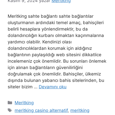
Kasım 9, 2024
yazar
Meritking
Meritking sahte bağlantı sahte bağlantılar
oluşturmanın ardındaki temel amaç, bahisçileri
belirli hesaplara yönlendirmektir, bu da
dolandırıcılığın kurbanı olmaktan kaçınmalarına
yardımcı olabilir. Kendinizi olası
dolandırıcılıklardan korumak için aldığınız
bağlantının paylaşıldığı web sitesini dikkatlice
incelemeniz çok önemlidir. Bu sorunları önlemek
için alınan bağlantıların güvenilirliğini
doğrulamak çok önemlidir. Bahisçiler, ülkemiz
dışında bulunan yabancı bahis sitelerinden, bu
siteler bizim …
Devamını oku
Kategoriler
Meritking
Etiketler
meritking casino alternatif
,
meritking