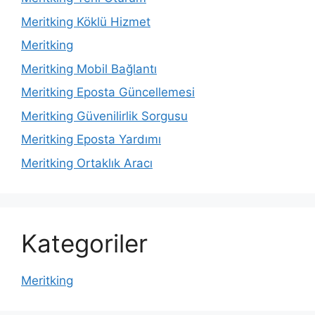
Meritking Köklü Hizmet
Meritking
Meritking Mobil Bağlantı
Meritking Eposta Güncellemesi
Meritking Güvenilirlik Sorgusu
Meritking Eposta Yardımı
Meritking Ortaklık Aracı
Kategoriler
Meritking