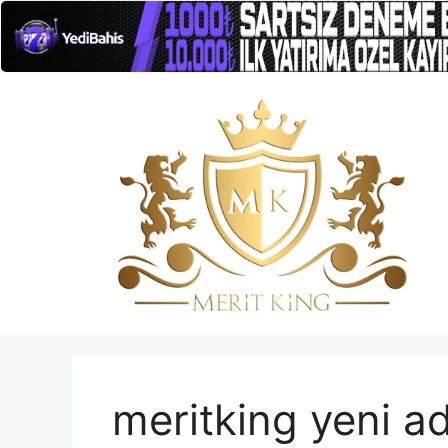
İçeriğe
atla
meritking yeni a