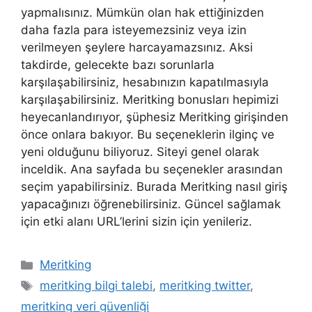
yapmalısınız. Mümkün olan hak ettiğinizden
daha fazla para isteyemezsiniz veya izin
verilmeyen şeylere harcayamazsınız. Aksi
takdirde, gelecekte bazı sorunlarla
karşılaşabilirsiniz, hesabınızın kapatılmasıyla
karşılaşabilirsiniz. Meritking bonusları hepimizi
heyecanlandırıyor, şüphesiz Meritking girişinden
önce onlara bakıyor. Bu seçeneklerin ilginç ve
yeni olduğunu biliyoruz. Siteyi genel olarak
inceldik. Ana sayfada bu seçenekler arasından
seçim yapabilirsiniz. Burada Meritking nasıl giriş
yapacağınızı öğrenebilirsiniz. Güncel sağlamak
için etki alanı URL’lerini sizin için yenileriz.
Kategoriler
Meritking
Etiketler
meritking bilgi talebi
,
meritking twitter
,
meritking veri güvenliği