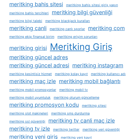
meritking bahis sitesi
meritking bahis sitesi giriş yapın
meritking bilgi güvenliği
meritking bahis tercihleri
meritking bilgi talebi
meritking blackjack kuralları
meritking canli
meritking com
meritking canlı sporlar
meritking ekip finansal birim
meritking erişim sorunları
Meritking Giriş
meritking girisi
meritking güncel adres
meritking güncel adresi
meritking instagram
meritking kesintisiz hizmet
meritking kolay kayıt
meritking kullanıcı adı
meritking maç izle
meritking mobil bağlantı
meritking mobil promosyonlar
meritking mobil tv
meritking mobil uyumluluk
meritking oturum güncelleme
meritking promosyon kodu
meritking sitesi
meritking slot makineleri
meritking sms durdurma
meritking tv canli maç izle
meritking ssl güvenliği
meritking tv izle
meritking twitter
meritking veri güvenliği
meritking yeni giriş
meritking yeni kayıt