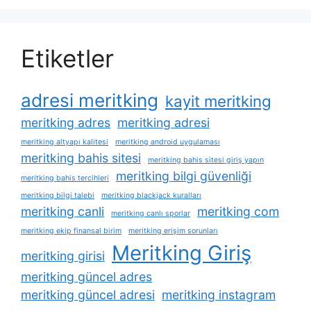
Etiketler
adresi meritking
kayit meritking
meritking adres
meritking adresi
meritking altyapı kalitesi
meritking android uygulaması
meritking bahis sitesi
meritking bahis sitesi giriş yapın
meritking bilgi güvenliği
meritking bahis tercihleri
meritking bilgi talebi
meritking blackjack kuralları
meritking canli
meritking com
meritking canlı sporlar
meritking ekip finansal birim
meritking erişim sorunları
Meritking Giriş
meritking girisi
meritking güncel adres
meritking güncel adresi
meritking instagram