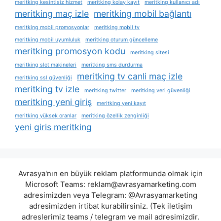
meritking kesintisiz hizmet
meritking kolay kayıt
meritking kullanıcı adı
meritking maç izle
meritking mobil bağlantı
meritking mobil promosyonlar
meritking mobil tv
meritking mobil uyumluluk
meritking oturum güncelleme
meritking promosyon kodu
meritking sitesi
meritking slot makineleri
meritking sms durdurma
meritking tv canli maç izle
meritking ssl güvenliği
meritking tv izle
meritking twitter
meritking veri güvenliği
meritking yeni giriş
meritking yeni kayıt
meritking yüksek oranlar
meritking özellik zenginliği
yeni giris meritking
Avrasya'nın en büyük reklam platformunda olmak için
Microsoft Teams:
reklam@avrasyamarketing.com
adresimizden veya Telegram: @Avrasyamarketing
adresimizden irtibat kurabilirsiniz. (Tek iletişim
adreslerimiz teams / telegram ve mail adresimizdir.