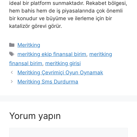
ideal bir platform sunmaktadır. Rekabet bölgesi,
hem bahis hem de iş piyasalarında çok önemli
bir konudur ve büyüme ve ilerleme için bir
katalizör görevi görür.
Kategoriler
Meritking
Etiketler
meritking ekip finansal birim
,
meritking
finansal birim
,
meritking girisi
Meritking Çevrimiçi Oyun Oynamak
Meritking Sms Durdurma
Yorum yapın
Yorum