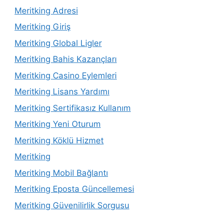
Meritking Adresi
Meritking Giriş
Meritking Global Ligler
Meritking Bahis Kazançları
Meritking Casino Eylemleri
Meritking Lisans Yardımı
Meritking Sertifikasız Kullanım
Meritking Yeni Oturum
Meritking Köklü Hizmet
Meritking
Meritking Mobil Bağlantı
Meritking Eposta Güncellemesi
Meritking Güvenilirlik Sorgusu