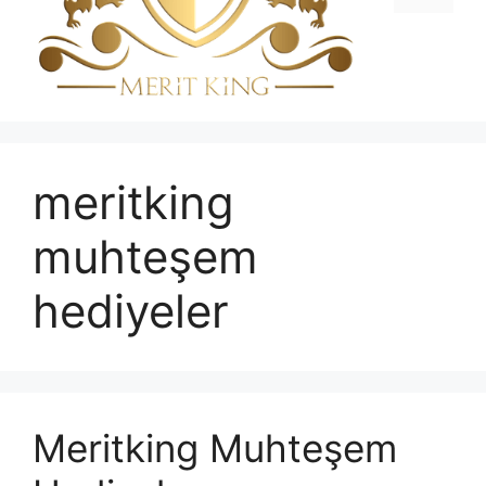
meritking
muhteşem
hediyeler
Meritking Muhteşem