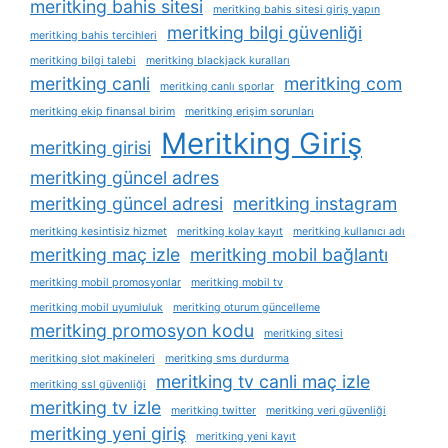
meritking bahis sitesi
meritking bahis sitesi giriş yapın
meritking bilgi güvenliği
meritking bahis tercihleri
meritking bilgi talebi
meritking blackjack kuralları
meritking canli
meritking com
meritking canlı sporlar
meritking ekip finansal birim
meritking erişim sorunları
Meritking Giriş
meritking girisi
meritking güncel adres
meritking güncel adresi
meritking instagram
meritking kesintisiz hizmet
meritking kolay kayıt
meritking kullanıcı adı
meritking maç izle
meritking mobil bağlantı
meritking mobil promosyonlar
meritking mobil tv
meritking mobil uyumluluk
meritking oturum güncelleme
meritking promosyon kodu
meritking sitesi
meritking slot makineleri
meritking sms durdurma
meritking tv canli maç izle
meritking ssl güvenliği
meritking tv izle
meritking twitter
meritking veri güvenliği
meritking yeni giriş
meritking yeni kayıt