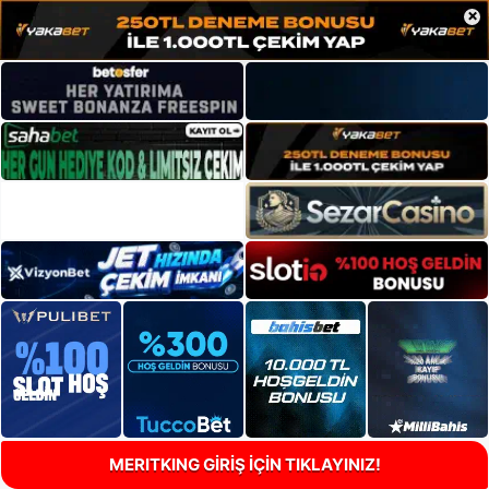
×
MERITKING GİRİŞ İÇİN TIKLAYINIZ!